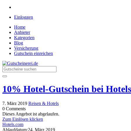
Einloggen
Home
Anbieter
Kategorien
Blog
Versicherung
Gutschein einreichen
Gutscheinerei.de
Rabatte für jeden Einkauf
10% Hotel-Gutschein bei Hotel
7. März 2019
Reisen & Hotels
0 Comments
Dieses Angebot ist abgelaufen.
Zum Einlösen klicken
Hotels.com
Ablaufdatum:
24. März 2019