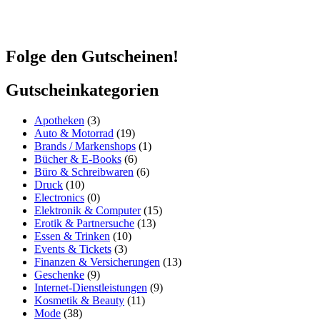
widerrufen.Detaillierte Informationen zum Umgang mit Deinen Daten und d
Folge den Gutscheinen!
Gutscheinkategorien
Apotheken
(3)
Auto & Motorrad
(19)
Brands / Markenshops
(1)
Bücher & E-Books
(6)
Büro & Schreibwaren
(6)
Druck
(10)
Electronics
(0)
Elektronik & Computer
(15)
Erotik & Partnersuche
(13)
Essen & Trinken
(10)
Events & Tickets
(3)
Finanzen & Versicherungen
(13)
Geschenke
(9)
Internet-Dienstleistungen
(9)
Kosmetik & Beauty
(11)
Mode
(38)