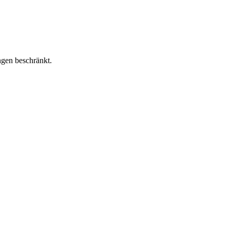
ngen beschränkt.
Nachname
Eintragen
ostenfrei für die Zukunft per E-Mail an austragen@gutscheinerei.de