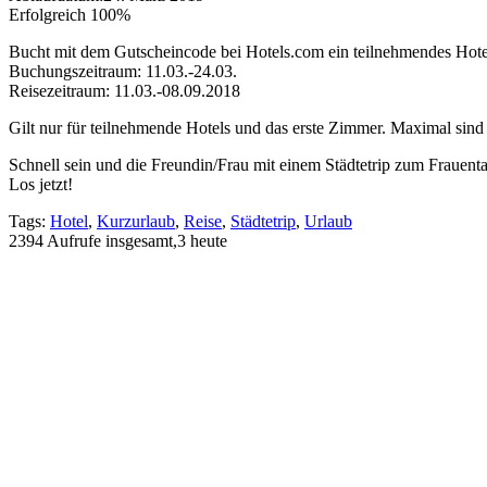
Erfolgreich
100%
Bucht mit dem Gutscheincode bei Hotels.com ein teilnehmendes Hotel
Buchungszeitraum: 11.03.-24.03.
Reisezeitraum: 11.03.-08.09.2018
Gilt nur für teilnehmende Hotels und das erste Zimmer. Maximal sin
Schnell sein und die Freundin/Frau mit einem Städtetrip zum Frauent
Los jetzt!
Tags:
Hotel
,
Kurzurlaub
,
Reise
,
Städtetrip
,
Urlaub
2394 Aufrufe insgesamt,3 heute
Rabatte, Rabatte - Erhalte kostenlos die 
email
E-Mail-Adresse
Vo
Ich stimme zu, wöchentlich den Gutscheinerei.de-Newsletter mit den be