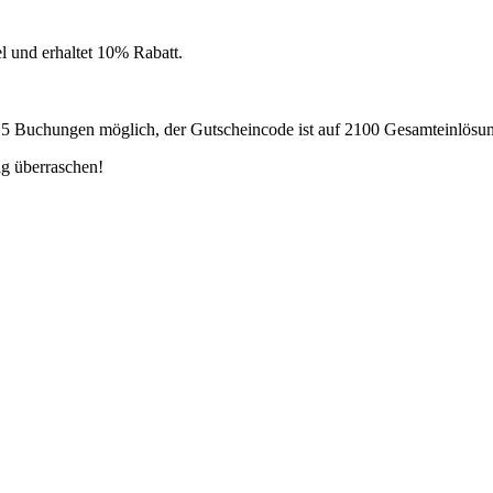
 und erhaltet 10% Rabatt.
d 5 Buchungen möglich, der Gutscheincode ist auf 2100 Gesamteinlösu
ag überraschen!
Gutscheine der Woche!
rname
Vorname
Nachname
sten Gutscheinen der Woche zu erhalten. Ich kann meine Einwilligung jederzeit k