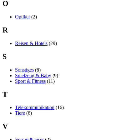
O
Optiker
(2)
R
Reisen & Hotels
(29)
S
Sonstiges
(6)
Spielzeug & Baby
(9)
Sport & Fitness
(11)
T
Telekommunikation
(16)
Tiere
(6)
V
Versandhäuser
(2)