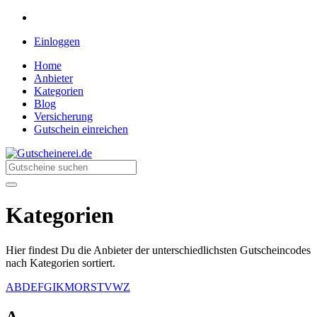
Einloggen
Home
Anbieter
Kategorien
Blog
Versicherung
Gutschein einreichen
Gutscheinerei.de
Rabatte für jeden Einkauf
Kategorien
Hier findest Du die Anbieter der unterschiedlichsten Gutscheincodes
nach Kategorien sortiert.
A
B
D
E
F
G
I
K
M
O
R
S
T
V
W
Z
A