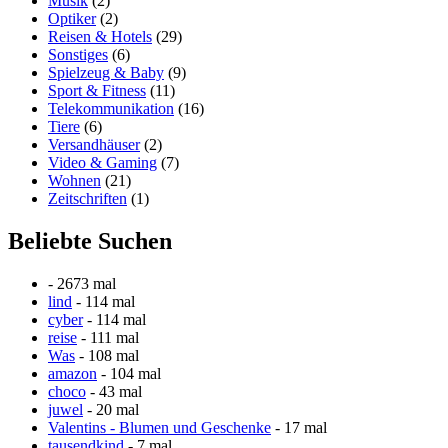
Musik
(2)
Optiker
(2)
Reisen & Hotels
(29)
Sonstiges
(6)
Spielzeug & Baby
(9)
Sport & Fitness
(11)
Telekommunikation
(16)
Tiere
(6)
Versandhäuser
(2)
Video & Gaming
(7)
Wohnen
(21)
Zeitschriften
(1)
Beliebte Suchen
- 2673 mal
lind
- 114 mal
cyber
- 114 mal
reise
- 111 mal
Was
- 108 mal
amazon
- 104 mal
choco
- 43 mal
juwel
- 20 mal
Valentins - Blumen und Geschenke
- 17 mal
tausendkind
- 7 mal