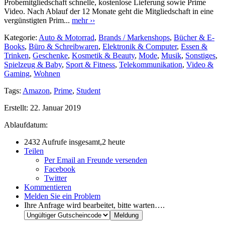
Probemitgliedschaft schnelle, kostenlose Lieferung sowie Prime
Video. Nach Ablauf der 12 Monate geht die Mitgliedschaft in eine
vergünstigten Prim...
mehr ››
Kategorie:
Auto & Motorrad
,
Brands / Markenshops
,
Bücher & E-
Books
,
Büro & Schreibwaren
,
Elektronik & Computer
,
Essen &
Trinken
,
Geschenke
,
Kosmetik & Beauty
,
Mode
,
Musik
,
Sonstiges
,
Spielzeug & Baby
,
Sport & Fitness
,
Telekommunikation
,
Video &
Gaming
,
Wohnen
Tags:
Amazon
,
Prime
,
Student
Erstellt:
22. Januar 2019
Ablaufdatum:
2432 Aufrufe insgesamt,2 heute
Teilen
Per Email an Freunde versenden
Facebook
Twitter
Kommentieren
Melden Sie ein Problem
Ihre Anfrage wird bearbeitet, bitte warten….