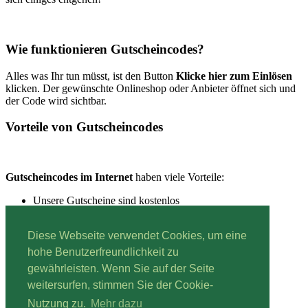
Wie funktionieren Gutscheincodes?
Alles was Ihr tun müsst, ist den Button
Klicke hier zum Einlösen
klicken. Der gewünschte Onlineshop oder Anbieter öffnet sich und
der Code wird sichtbar.
Vorteile von Gutscheincodes
Gutscheincodes im Internet
haben viele Vorteile:
Unsere Gutscheine sind kostenlos
Unsere Gutscheine sind schnell einzulösen
Unsere Gutscheine sind immer aktuell
Diese Webseite verwendet Cookies, um eine
hohe Benutzerfreundlichkeit zu
gewährleisten. Wenn Sie auf der Seite
Lesestoff:
Mehr über Gutscheine erfahren.
weitersurfen, stimmen Sie der Cookie-
Impressum
|
Datenschutz
Nutzung zu.
Mehr dazu