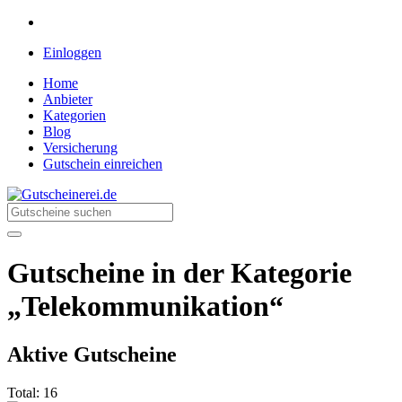
Einloggen
Home
Anbieter
Kategorien
Blog
Versicherung
Gutschein einreichen
Gutscheinerei.de
Rabatte für jeden Einkauf
Gutscheine in der Kategorie
„Telekommunikation“
Aktive Gutscheine
Total:
16