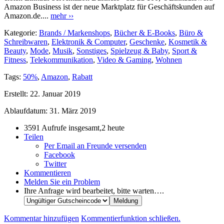
Amazon Business ist der neue Marktplatz für Geschäftskunden auf
Amazon.de....
mehr ››
Kategorie:
Brands / Markenshops
,
Bücher & E-Books
,
Büro &
Schreibwaren
,
Elektronik & Computer
,
Geschenke
,
Kosmetik &
Beauty
,
Mode
,
Musik
,
Sonstiges
,
Spielzeug & Baby
,
Sport &
Fitness
,
Telekommunikation
,
Video & Gaming
,
Wohnen
Tags:
50%
,
Amazon
,
Rabatt
Erstellt:
22. Januar 2019
Ablaufdatum:
31. März 2019
3591 Aufrufe insgesamt,2 heute
Teilen
Per Email an Freunde versenden
Facebook
Twitter
Kommentieren
Melden Sie ein Problem
Ihre Anfrage wird bearbeitet, bitte warten….
Kommentar hinzufügen
Kommentierfunktion schließen.