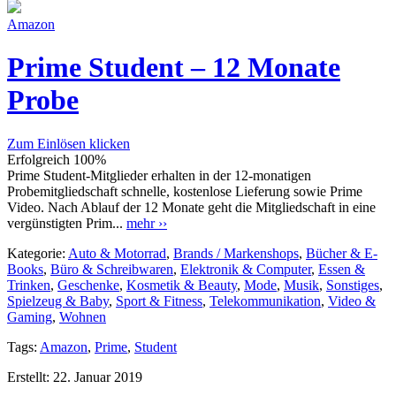
Amazon
Prime Student – 12 Monate
Probe
Zum Einlösen klicken
Erfolgreich
100%
Prime Student-Mitglieder erhalten in der 12-monatigen
Probemitgliedschaft schnelle, kostenlose Lieferung sowie Prime
Video. Nach Ablauf der 12 Monate geht die Mitgliedschaft in eine
vergünstigten Prim...
mehr ››
Kategorie:
Auto & Motorrad
,
Brands / Markenshops
,
Bücher & E-
Books
,
Büro & Schreibwaren
,
Elektronik & Computer
,
Essen &
Trinken
,
Geschenke
,
Kosmetik & Beauty
,
Mode
,
Musik
,
Sonstiges
,
Spielzeug & Baby
,
Sport & Fitness
,
Telekommunikation
,
Video &
Gaming
,
Wohnen
Tags:
Amazon
,
Prime
,
Student
Erstellt:
22. Januar 2019