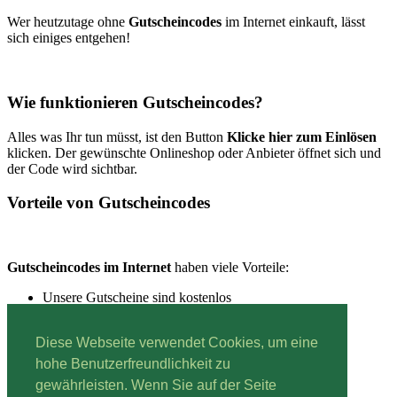
Wer heutzutage ohne
Gutscheincodes
im Internet einkauft, lässt
sich einiges entgehen!
Wie funktionieren Gutscheincodes?
Alles was Ihr tun müsst, ist den Button
Klicke hier zum Einlösen
klicken. Der gewünschte Onlineshop oder Anbieter öffnet sich und
der Code wird sichtbar.
Vorteile von Gutscheincodes
Gutscheincodes im Internet
haben viele Vorteile:
Unsere Gutscheine sind kostenlos
Unsere Gutscheine sind schnell einzulösen
Unsere Gutscheine sind immer aktuell
Diese Webseite verwendet Cookies, um eine
hohe Benutzerfreundlichkeit zu
gewährleisten. Wenn Sie auf der Seite
Lesestoff:
Mehr über Gutscheine erfahren.