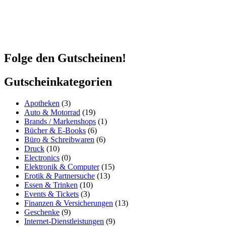
austragen@gutscheinerei.de widerrufen.Detaillierte Informationen zum
Umgang mit Deinen Daten und der von uns eingesetzten Newsletter-
Software MailChimp findest Du in unserer
Datenschutzerklärung
.
Folge den Gutscheinen!
Gutscheinkategorien
Apotheken
(3)
Auto & Motorrad
(19)
Brands / Markenshops
(1)
Bücher & E-Books
(6)
Büro & Schreibwaren
(6)
Druck
(10)
Electronics
(0)
Elektronik & Computer
(15)
Erotik & Partnersuche
(13)
Essen & Trinken
(10)
Events & Tickets
(3)
Finanzen & Versicherungen
(13)
Geschenke
(9)
Internet-Dienstleistungen
(9)