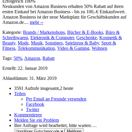
Erfolgreich
100%
Neukunden von Amazon Business erhalten 50% Rabatt auf ihren
ersten Einkauf bei Amazon Business - bis zu 100,-€ Einkaufswert.
Amazon Business ist der neue Marktplatz für Geschäftskunden auf
Amazon.de....
mehr ››
Kategorie:
Brands / Markenshops
,
Bücher & E-Books
,
Büro &
Schreibwaren
,
Elektronik & Computer
,
Geschenke
,
Kosmetik &
Beauty
,
Mode
,
Musik
,
Sonstiges
,
Spielzeug & Baby
,
Sport &
Fitness
,
Telekommunikation
,
Video & Gaming
,
Wohnen
Tags:
50%
,
Amazon
,
Rabatt
Erstellt:
22. Januar 2019
Ablaufdatum:
31. März 2019
3591 Aufrufe insgesamt,2 heute
Teilen
Per Email an Freunde versenden
Facebook
Twitter
Kommentieren
Melden Sie ein Problem
Ihre Anfrage wird bearbeitet, bitte warten….