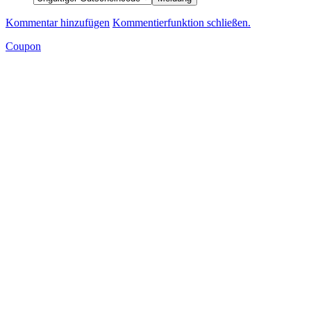
Kommentar hinzufügen
Kommentierfunktion schließen.
Coupon
Rabatte, Rabatte - Erhalte kostenlos die
Gutscheine der Woche!
email
E-Mail-Adresse
Vorname
Vorname
Nachname
Nachname
Eintragen
Ich stimme zu, wöchentlich den Gutscheinerei.de-Newsletter mit den
besten Gutscheinen der Woche zu erhalten. Ich kann meine Einwilligung
jederzeit kostenfrei für die Zukunft per E-Mail an