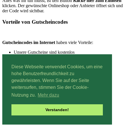
Alles was Ihr tun müsst, ist den Button
Klicke hier zum Einlösen
klicken. Der gewünschte Onlineshop oder Anbieter öffnet sich und
der Code wird sichtbar.
Vorteile von Gutscheincodes
Gutscheincodes im Internet
haben viele Vorteile:
Unsere Gutscheine sind kostenlos
Unsere Gutscheine sind schnell einzulösen
Unsere Gutscheine sind immer aktuell
Diese Webseite verwendet Cookies, um eine
hohe Benutzerfreundlichkeit zu
gewährleisten. Wenn Sie auf der Seite
Lesestoff:
Mehr über Gutscheine erfahren.
weitersurfen, stimmen Sie der Cookie-
Impressum
|
Datenschutz
Nutzung zu.
Mehr dazu
Home
Anbieter
Verstanden!
Kategorien
Blog
Gutschein einreichen