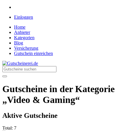
Einloggen
Home
Anbieter
Kategorien
Blog
Versicherung
Gutschein einreichen
Gutscheinerei.de
Rabatte für jeden Einkauf
Gutscheine in der Kategorie
„Video & Gaming“
Aktive Gutscheine
Total:
7