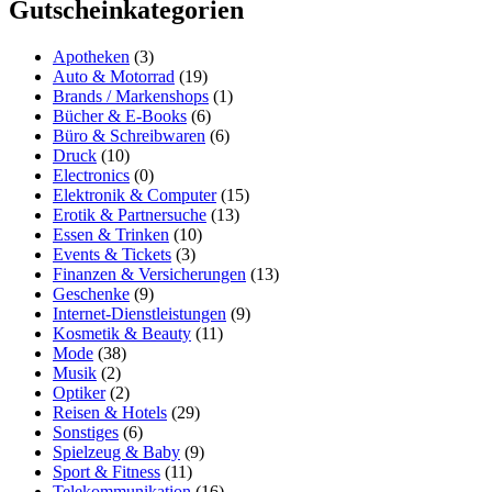
Gutscheinkategorien
Apotheken
(3)
Auto & Motorrad
(19)
Brands / Markenshops
(1)
Bücher & E-Books
(6)
Büro & Schreibwaren
(6)
Druck
(10)
Electronics
(0)
Elektronik & Computer
(15)
Erotik & Partnersuche
(13)
Essen & Trinken
(10)
Events & Tickets
(3)
Finanzen & Versicherungen
(13)
Geschenke
(9)
Internet-Dienstleistungen
(9)
Kosmetik & Beauty
(11)
Mode
(38)
Musik
(2)
Optiker
(2)
Reisen & Hotels
(29)
Sonstiges
(6)
Spielzeug & Baby
(9)
Sport & Fitness
(11)
Telekommunikation
(16)