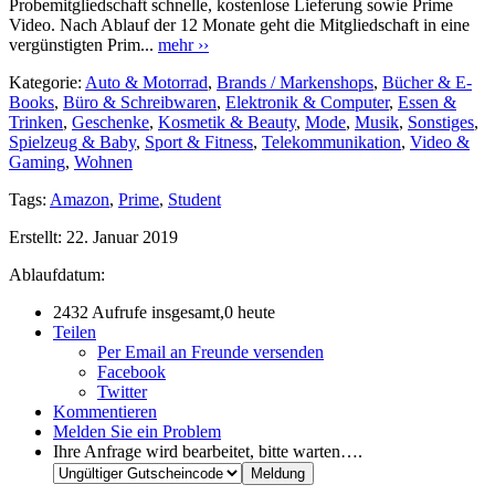
Probemitgliedschaft schnelle, kostenlose Lieferung sowie Prime
Video. Nach Ablauf der 12 Monate geht die Mitgliedschaft in eine
vergünstigten Prim...
mehr ››
Kategorie:
Auto & Motorrad
,
Brands / Markenshops
,
Bücher & E-
Books
,
Büro & Schreibwaren
,
Elektronik & Computer
,
Essen &
Trinken
,
Geschenke
,
Kosmetik & Beauty
,
Mode
,
Musik
,
Sonstiges
,
Spielzeug & Baby
,
Sport & Fitness
,
Telekommunikation
,
Video &
Gaming
,
Wohnen
Tags:
Amazon
,
Prime
,
Student
Erstellt:
22. Januar 2019
Ablaufdatum:
2432 Aufrufe insgesamt,0 heute
Teilen
Per Email an Freunde versenden
Facebook
Twitter
Kommentieren
Melden Sie ein Problem
Ihre Anfrage wird bearbeitet, bitte warten….