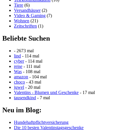
Tiere
(6)
Versandhäuser
(2)
Video & Gaming
(7)
Wohnen
(21)
Zeitschriften
(1)
Beliebte Suchen
- 2673 mal
lind
- 114 mal
cyber
- 114 mal
reise
- 111 mal
Was
- 108 mal
amazon
- 104 mal
choco
- 43 mal
juwel
- 20 mal
Valentins - Blumen und Geschenke
- 17 mal
tausendkind
- 7 mal
Neu im Blog:
Hundehaftpflichtversicherung
Die 10 besten Valentinstagsgeschenke