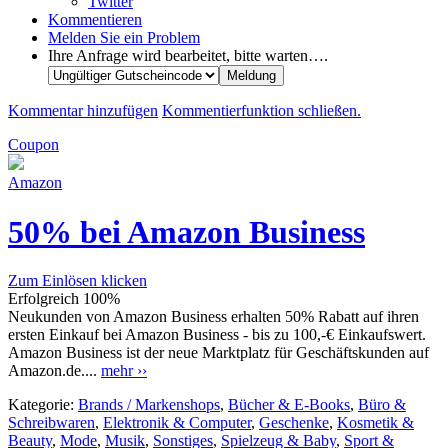
Twitter
Kommentieren
Melden Sie ein Problem
Ihre Anfrage wird bearbeitet, bitte warten….
Kommentar hinzufügen
Kommentierfunktion schließen.
Coupon
Amazon
50% bei Amazon Business
Zum Einlösen klicken
Erfolgreich
100%
Neukunden von Amazon Business erhalten 50% Rabatt auf ihren
ersten Einkauf bei Amazon Business - bis zu 100,-€ Einkaufswert.
Amazon Business ist der neue Marktplatz für Geschäftskunden auf
Amazon.de....
mehr ››
Kategorie:
Brands / Markenshops
,
Bücher & E-Books
,
Büro &
Schreibwaren
,
Elektronik & Computer
,
Geschenke
,
Kosmetik &
Beauty
,
Mode
,
Musik
,
Sonstiges
,
Spielzeug & Baby
,
Sport &