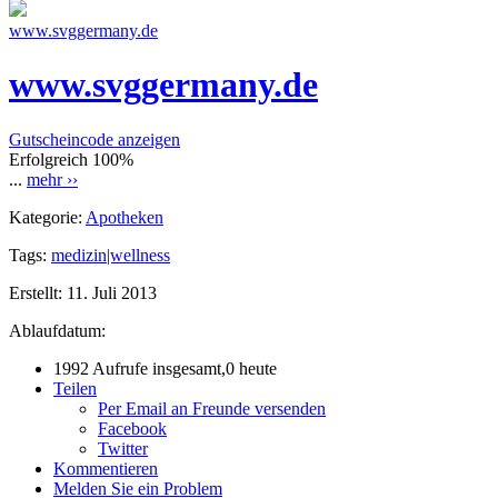
www.svggermany.de
www.svggermany.de
Gutscheincode anzeigen
Erfolgreich
100%
...
mehr ››
Kategorie:
Apotheken
Tags:
medizin|wellness
Erstellt:
11. Juli 2013
Ablaufdatum:
1992 Aufrufe insgesamt,0 heute
Teilen
Per Email an Freunde versenden
Facebook
Twitter
Kommentieren
Melden Sie ein Problem