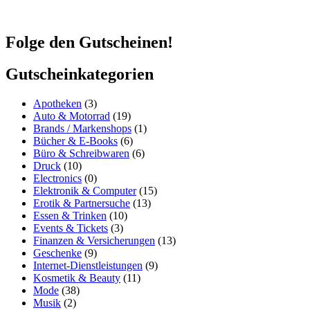
Software MailChimp findest Du in unserer
Datenschutzerklärung
.
Folge den Gutscheinen!
Gutscheinkategorien
Apotheken
(3)
Auto & Motorrad
(19)
Brands / Markenshops
(1)
Bücher & E-Books
(6)
Büro & Schreibwaren
(6)
Druck
(10)
Electronics
(0)
Elektronik & Computer
(15)
Erotik & Partnersuche
(13)
Essen & Trinken
(10)
Events & Tickets
(3)
Finanzen & Versicherungen
(13)
Geschenke
(9)
Internet-Dienstleistungen
(9)
Kosmetik & Beauty
(11)
Mode
(38)
Musik
(2)