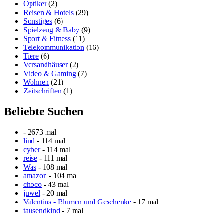
Optiker
(2)
Reisen & Hotels
(29)
Sonstiges
(6)
Spielzeug & Baby
(9)
Sport & Fitness
(11)
Telekommunikation
(16)
Tiere
(6)
Versandhäuser
(2)
Video & Gaming
(7)
Wohnen
(21)
Zeitschriften
(1)
Beliebte Suchen
- 2673 mal
lind
- 114 mal
cyber
- 114 mal
reise
- 111 mal
Was
- 108 mal
amazon
- 104 mal
choco
- 43 mal
juwel
- 20 mal
Valentins - Blumen und Geschenke
- 17 mal
tausendkind
- 7 mal