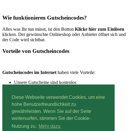
Wie funktionieren Gutscheincodes?
Alles was Ihr tun müsst, ist den Button
Klicke hier zum Einlösen
klicken. Der gewünschte Onlineshop oder Anbieter öffnet sich und
der Code wird sichtbar.
Vorteile von Gutscheincodes
Gutscheincodes im Internet
haben viele Vorteile:
Unsere Gutscheine sind kostenlos
Unsere Gutscheine sind schnell einzulösen
Unsere Gutscheine sind immer aktuell
Diese Webseite verwendet Cookies, um eine
hohe Benutzerfreundlichkeit zu
gewährleisten. Wenn Sie auf der Seite
Lesestoff:
Mehr über Gutscheine erfahren.
weitersurfen, stimmen Sie der Cookie-
Impressum
|
Datenschutz
Nutzung zu.
Mehr dazu