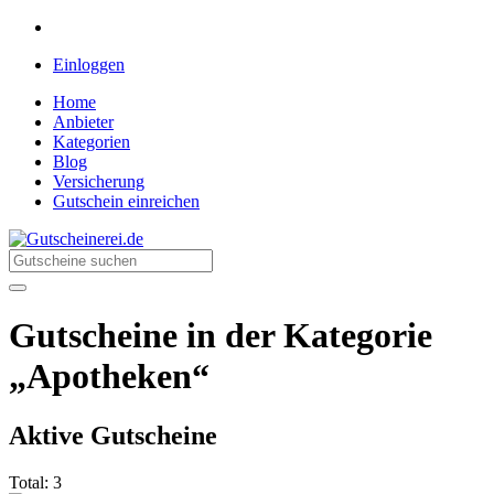
Einloggen
Home
Anbieter
Kategorien
Blog
Versicherung
Gutschein einreichen
Gutscheinerei.de
Rabatte für jeden Einkauf
Gutscheine in der Kategorie
„Apotheken“
Aktive Gutscheine
Total:
3