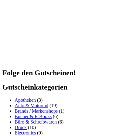
Nachname
Nachname
Eintragen
Ich stimme zu, wöchentlich den Gutscheinerei.de-Newsletter mit den
besten Gutscheinen der Woche zu erhalten. Ich kann meine Einwilligung
jederzeit kostenfrei für die Zukunft per E-Mail an
austragen@gutscheinerei.de widerrufen.Detaillierte Informationen zum
Umgang mit Deinen Daten und der von uns eingesetzten Newsletter-
Software MailChimp findest Du in unserer
Datenschutzerklärung
.
Folge den Gutscheinen!
Gutscheinkategorien
Apotheken
(3)
Auto & Motorrad
(19)
Brands / Markenshops
(1)
Bücher & E-Books
(6)
Büro & Schreibwaren
(6)
Druck
(10)
Electronics
(0)