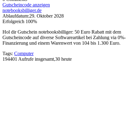
Gutscheincode anzeigen
notebooksbilliger.de
Ablaufdatum:
29. Oktober 2028
Erfolgreich
100%
Hol dir Gutschein notebooksbilliger: 50 Euro Rabatt mit dem
Gutscheincode auf diverse Softwareartikel bei Zahlung via 0%-
Finanzierung und einem Warenwert von 104 bis 1.300 Euro.
Tags:
Computer
194401 Aufrufe insgesamt,30 heute
Rabatte, Rabatte - Erhalte kostenlos die
Gutscheine der Woche!
email
E-Mail-Adresse
Vorname
Vorname